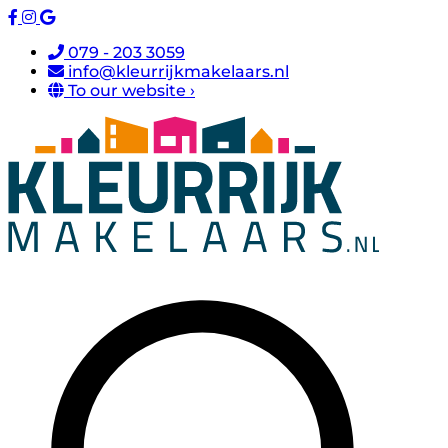
079 - 203 3059
info@kleurrijkmakelaars.nl
To our website ›