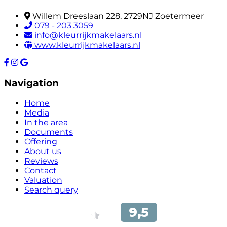
Willem Dreeslaan 228, 2729NJ Zoetermeer
079 - 203 3059
info@kleurrijkmakelaars.nl
www.kleurrijkmakelaars.nl
Navigation
Home
Media
In the area
Documents
Offering
About us
Reviews
Contact
Valuation
Search query